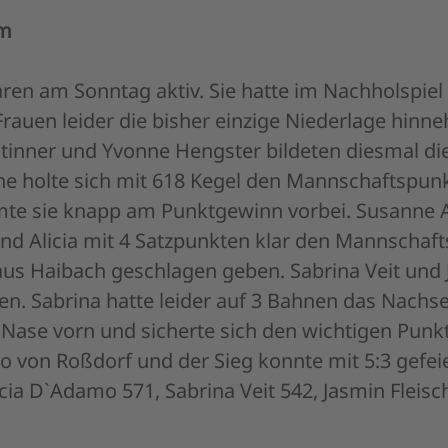
im
ren am Sonntag aktiv. Sie hatte im Nachholspie
rauen leider die bisher einzige Niederlage hinne
tinner und Yvonne Hengster bildeten diesmal di
e holte sich mit 618 Kegel den Mannschaftspunkt
mte sie knapp am Punktgewinn vorbei. Susanne
end Alicia mit 4 Satzpunkten klar den Mannschaf
 aus Haibach geschlagen geben. Sabrina Veit und 
len. Sabrina hatte leider auf 3 Bahnen das Nachs
 Nase vorn und sicherte sich den wichtigen Punk
to von Roßdorf und der Sieg konnte mit 5:3 gefe
icia D`Adamo 571, Sabrina Veit 542, Jasmin Fleis