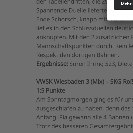
den Tabellendritten, die Zweite v
Spannende Duelle lieferten sich z
Ende Schorsch, knapp mit 4 und Di
lief es in den Schlussduellen deut
anknüpfen. Mit den 2 zusätzlichen P
Mannschaftspunkten durch. Kein lei
Respekt den dortigen Bahnen.
Ergebnisse:
Sören Ihring 523, Diet
VWSK Wiesbaden 3 (Mix) – SKG Roß
1:5 Punkte
Am Sonntagmorgen ging es für unse
ausgeschlafen zu haben, denn das S
Anfang. Pia gewann alle 4 Bahnen u
Trotz des besseren Gesamtergebni