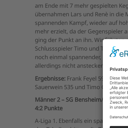
am Ende mit 7 mehr gespielten Ke
übernahmen Lars und Renè in die M
spannenden Kampf, wieder auf hohe
mehr erzielt, da der Gegenspieler
ging der Punkt an ihn. Wir führte
Schlussspieler Timo und Tim in No
noch einmal spannender, denn Timo
allerdings nicht anstecken und mit
Ergebnisse:
Frank Feyel 597 pers. B
Sauerwein 535 und Timo Götz 503 K
Männer 2 – SG Bensheim/H
4:2 Punkte
A-Liga 1. Ebenfalls ein spannendes 