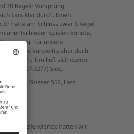
nd 70 Kegeln Vorsprung
ch Lars klar durch. Einen
 Er hatte am Schluss zwar 6 Kegel
hn unentschieden spielen konnte,
 Vorsprung. Für unsere
n wurde es kurzzeitig aber doch
ormalform. Tim ließ sich davon
n 6:2 (3327:3277) Sieg.
t 570, Tim Grieser 552, Lars
 Als Tabellenvierter, hatten wir