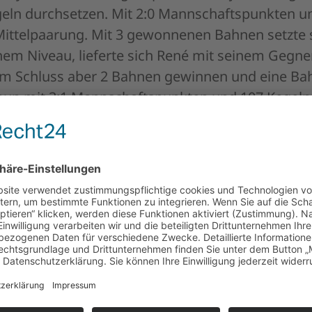
geln durchsetzen. Mit 2:0 Mannschaftspunkten u
ittelpaarung. Mit 3 gewonnenen Bahnen setzte si
m Niveau, lieferte sich René mit seinem Gegner.
 am Schluss aber 2 Bahnen gewinnen und eine Ba
n nun mit 3:1 Mannschaftspunkten und 107 Kegeln
rmalform sicherlich eine machbare Aufgabe. Dan
 hatte am Sonntag Schwierigkeiten mit seiner N
 3 gewonnenen Bahnen sicherte er noch den klare
estleistung, Patrick Hesselbach 570, Renè Weiner
egel.
eppenheim 2
Spiel erwartete gleich im Anschluss unsere Zweite.