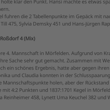
 holte klar den Punkt. Hansi machte es etwas s
ern.
el fuhren die 2 Tabellenpunkte im Gepäck mit na
 Till 475, Sylvia Demsky 451 und Hans-Jürgen Rap
Roßdorf 4 (Mix)
re 4. Mannschaft in Mörfelden. Aufgrund von Kr
t ihre Sache sehr gut gemacht. Zusammen mit Wer
ich ein schönes Ergebnis, hatte aber gegen ihren
Monika und Claudia konnten in der Schlusspaarun
e Mannschaftspunkte holen, aber der Rückstand 
e mit 4:2 Punkten und 1837:1701 Kegel in Mörfel
ka Reinheimer 458, Lynett Uma Keuchel 382 und 