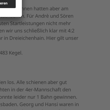
onnenen Bahnen hatten aber am
 Nachsehen. Für Andrè und Sören
uten Startleistungen nicht mehr
n wir uns schließlich klar mit 4:2
in Dreieichenhain. Hier gilt unser
483 Kegel.
n los. Alle schienen aber gut
chten in der 4er-Mannschaft den
onnte leider nur 1 Bahn gewinnen.
esbaden. Georg und Hansi waren in