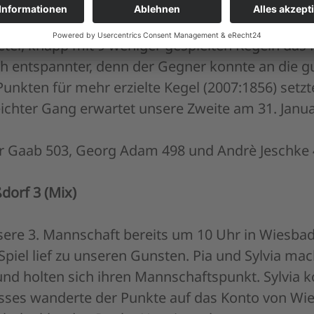
on der SG Bensheim/Heppenheim zu Gast.
u Beginn Dieter und Schorsch. Bei jeweils 2 gew
eter, knapp mit 9 weniger gespielten Kegeln das
lich entspannter, denn der Gegner konnte an die g
unkten für mehr erzielte Kegel (2007:1856) setzte
chter Gang erwartet unsere Zweite am 31. Januar 
er Gaab 503, Georg Adam 498 und Andrè Jeschke 
dorf 3 (Mix)
re 3. Mannschaft bereits um 10 Uhr in Wiesbade
piel lief zu unseren Gunsten. Pia und Sylvia ma
nd holten sich ihren Mannschaftspunkt. Sylvia k
sses wanderte der Punkte auf das Konto von Wi